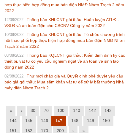
hợp thực hiện hợp đồng mua bán điện NMĐ Nhơn Trạch 2 năm
2022
Thông báo KHLCNT gói thầu: Huấn luyện ATLĐ -
12/08/2022
VSLĐ và an toàn điện cho CBCNV Công ty năm 2022
Thông báo KHLCNT gói thầu: Tổ chức chương trình
10/08/2022
hội thảo phối hợp thực hiện hợp đồng mua bán điện NMĐ Nhơn
Trạch 2 năm 2022
Thông báo KQLCNT gói thầu: Kiểm định định kỳ các
03/08/2022
thiết bị, vật tư có yêu cầu nghiêm ngặt về an toàn vệ sinh lao
động năm 2022
Thư mời chào giá và Quyết định phê duyệt yêu cầu
02/08/2022
báo giá gói thầu: Mua sắm khẩn vật tư để xử lý bất thường Nhà
máy điện Nhơn Trạch 2.
«
‹
30
70
100
140
142
143
144
145
146
148
149
150
147
151
152
170
200
›
»