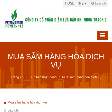
HOSE : NT2
English
MUA SẮM HÀNG HÓA DỊCH
VỤ
Trang chủ
Tin tức hoạt động
Mua sắm hàng hóa dịch vụ
Mua sắm hàng hóa dịch vụ
Báo chí