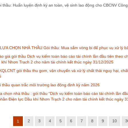
thầu: Huấn luyện định kỳ an toàn, vệ sinh lao động cho CBCNV Công
ỰA CHỌN NHÀ THẦU Gói thầu: Mua sắm vòng bi để phục vụ xử lý bấ
o giá gói thầu Dịch vụ kiểm toán báo cáo tài chính lần đầu tiên theo
u khí Nhơn Trạch 2 cho năm tài chính kết thúc ngày 31/12/2025
QLCNT gói thầu thu gom, vận chuyển và xử lý chất thải nguy hại, chấ
6
thầu quan trắc môi trường lao động định kỳ năm 2026
a chọn nhà thầu : gói thầu “Dịch vụ kiểm toán báo cáo tài chính lần đ
phần Điện lực Dầu khí Nhơn Trạch 2 cho năm tài chính kết thúc ngày 
2
3
4
5
6
7
8
9
10
3
1