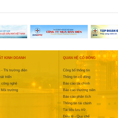
ẤT KINH DOANH
QUAN HỆ CỔ ĐÔNG
 - Thị trường điện
Công bố thông tin
át triển
Thông tin cổ đông
 công nghệ
Báo cáo tài chính
- Môi trường
Báo cáo thường niên
Báo cáo phân tích
Thông tin tài chính
Tài liệu lưu trữ
Điều lệ - Quy chế