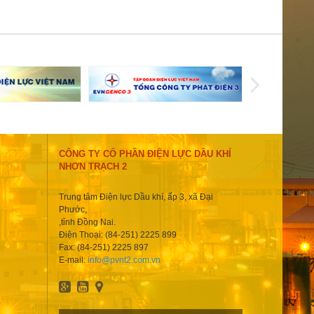
CÔNG TY CỔ PHẦN ĐIỆN LỰC DẦU KHÍ
NHƠN TRẠCH 2
Trung tâm Điện lực Dầu khí, ấp 3, xã Đại
Phước,
,tỉnh Đồng Nai.
Điện Thoại: (84-251) 2225 899
Fax: (84-251) 2225 897
E-mail:
info@pvnt2.com.vn