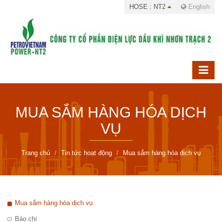
HOSE : NT2
English
MUA SẮM HÀNG HÓA DỊCH
VỤ
Trang chủ
Tin tức hoạt động
Mua sắm hàng hóa dịch vụ
Mua sắm hàng hóa dịch vụ
Báo chí