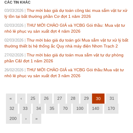
CÁC TIN KHÁC
Thư mời báo giá dự toán công tác mua sắm vật tư xử
03/03/2026
lý tồn tại bất thường phần Cơ đợt 1 năm 2026
THƯ MỜI CHÀO GIÁ và YCBG Gói thầu:​ Mua vật tư
02/03/2026
nhỏ lẻ phục vụ sản xuất đợt 4 năm 2026
Thư mời báo giá dự toán gói Mua sắm vật tư xử lý bất
02/03/2026
thường thiết bị hệ thống ắc Quy nhà máy điện Nhơn Trạch 2
Thư mời báo giá dự toán mua sắm vật tự dự phòng
27/02/2026
phần C&I đợt 1 năm 2026
THƯ MỜI CHÀO GIÁ và YCBG Gói thầu:​Mua vật tư
26/02/2026
nhỏ lẻ phục vụ sản xuất đợt 3 năm 2026
«
‹
25
26
27
28
29
31
30
32
33
34
35
70
100
140
170
200
›
»