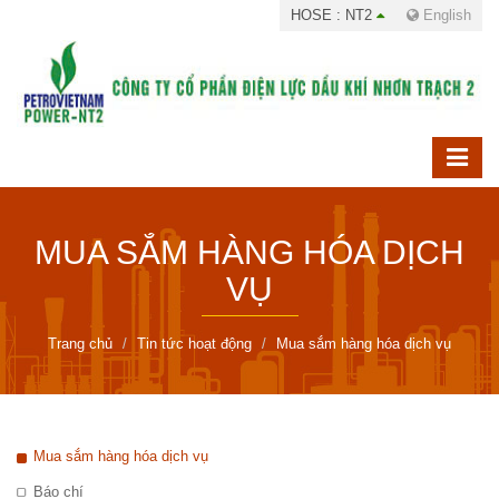
HOSE : NT2
English
MUA SẮM HÀNG HÓA DỊCH
VỤ
Trang chủ
Tin tức hoạt động
Mua sắm hàng hóa dịch vụ
Mua sắm hàng hóa dịch vụ
Báo chí