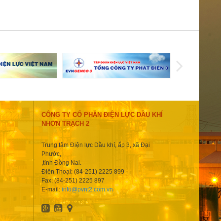
CÔNG TY CỔ PHẦN ĐIỆN LỰC DẦU KHÍ
NHƠN TRẠCH 2
Trung tâm Điện lực Dầu khí, ấp 3, xã Đại
Phước,
,tỉnh Đồng Nai.
Điện Thoại: (84-251) 2225 899
Fax: (84-251) 2225 897
E-mail:
info@pvnt2.com.vn