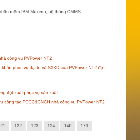
rên phần mềm IBM Maximo, hệ thống CMMS
 nhà công vụ PVPower NT2
ập khẩu phục vụ đại tu và SXKD của PVPower NT2 đợt
ng đột xuất phục vụ sản xuất
ục vụ công tác PCCC&CNCH nhà công vụ PVPower NT2
121
122
123
124
140
170