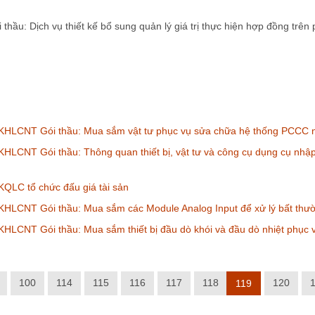
hầu: Dịch vụ thiết kế bổ sung quản lý giá trị thực hiện hợp đồng t
KHLCNT Gói thầu: Mua sắm vật tư phục vụ sửa chữa hệ thống PCCC
HLCNT Gói thầu: Thông quan thiết bị, vật tư và công cụ dụng cụ nh
QLC tổ chức đấu giá tài sản
HLCNT Gói thầu: Mua sắm các Module Analog Input để xử lý bất thườ
KHLCNT Gói thầu: Mua sắm thiết bị đầu dò khói và đầu dò nhiệt ph
100
114
115
116
117
118
120
119