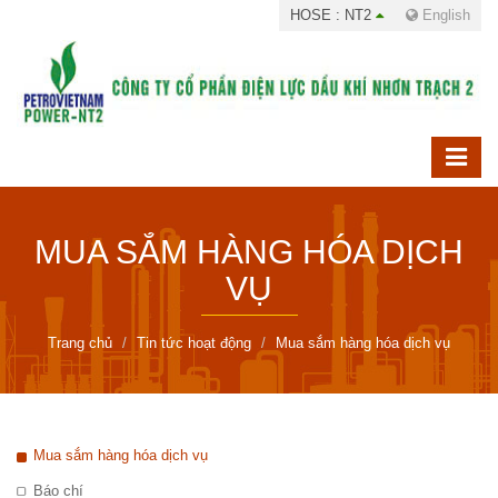
HOSE : NT2
English
MUA SẮM HÀNG HÓA DỊCH
VỤ
Trang chủ
Tin tức hoạt động
Mua sắm hàng hóa dịch vụ
Mua sắm hàng hóa dịch vụ
Báo chí