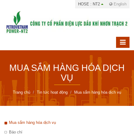
HOSE : NT2
English
MUA SẮM HÀNG HÓA DỊCH
VỤ
Trang chủ
Tin tức hoạt động
Mua sắm hàng hóa dịch vụ
Mua sắm hàng hóa dịch vụ
Báo chí