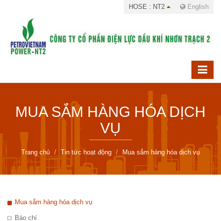
HOSE : NT2
English
MUA SẮM HÀNG HÓA DỊCH
VỤ
Trang chủ
Tin tức hoạt động
Mua sắm hàng hóa dịch vụ
Mua sắm hàng hóa dịch vụ
Báo chí