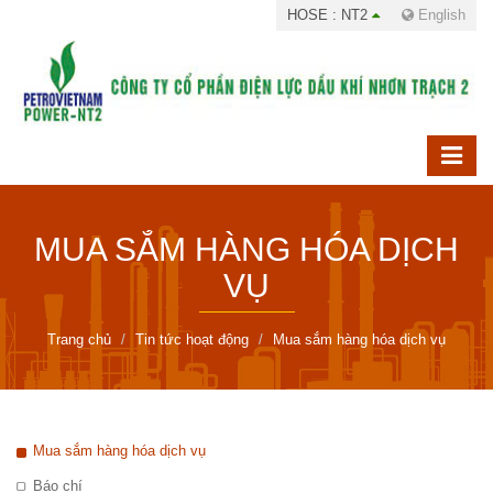
HOSE : NT2
English
MUA SẮM HÀNG HÓA DỊCH
VỤ
Trang chủ
Tin tức hoạt động
Mua sắm hàng hóa dịch vụ
Mua sắm hàng hóa dịch vụ
Báo chí