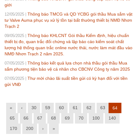
giới
Thông báo TMCG và QD YCBG gói thầu Mua sắm vật
12/05/2025
tư Valve Auma phục vụ xử lý tồn tại bất thường thiết bị NMĐ Nhơn
Trạch 2
Thông báo KHLCNT Gói thầu Kiểm định, hiệu chuẩn
09/05/2025
thiết bị đo, quan trắc đối chứng và lập báo cáo kiểm soát chất
lượng hệ thống quan trắc online nước thải, nước làm mát đầu vào
NMĐ Nhơn Trạch 2 năm 2025.
Thông báo kết quả lựa chọn nhà thầu gói thầu Mua
07/05/2025
sắm phương tiện bảo vệ cá nhân cho CBCNV Công ty năm 2025
Thư mời chào lãi suất tiền gửi có kỳ hạn đối với tiền
07/05/2025
gửi VNĐ
«
‹
30
59
60
61
62
63
64
65
66
67
68
69
70
100
140
170
200
›
»