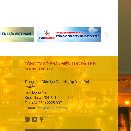
CÔNG TY CỔ PHẦN ĐIỆN LỰC DẦU KHÍ
NHƠN TRẠCH 2
Trung tâm Điện lực Dầu khí, ấp 3, xã Đại
Phước,
,tỉnh Đồng Nai.
Điện Thoại: (84-251) 2225 899
Fax: (84-251) 2225 897
E-mail:
info@pvnt2.com.vn