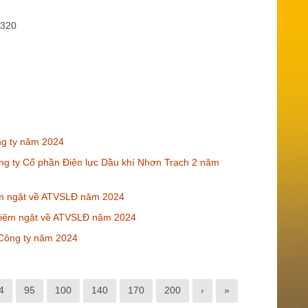
RX320
ng ty năm 2024
ng ty Cổ phần Điện lực Dầu khí Nhơn Trạch 2 năm
hiêm ngặt về ATVSLĐ năm 2024
nghiêm ngặt về ATVSLĐ năm 2024
Công ty năm 2024
4
95
100
140
170
200
›
»