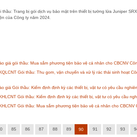
hầu: Trang bị gói dịch vụ bảo mật trên thiết bị tường lửa Juniper S
iện của Công ty năm 2024.
ào giá gói thầu: Mua sắm phương tiện bảo vệ cá nhân cho CBCNV Cô
QLCNT Gói thầu: Thu gom, vận chuyển và xử lý rác thải sinh hoạt Cô
o giá Gói thầu: Kiểm định định kỳ các thiết bị, vật tư có yêu cầu ng
HLCNT Gói thầu: Kiểm định định kỳ các thiết bị, vật tư có yêu cầu 
KHLCNT Gói thầu: Mua sắm phương tiện bảo vệ cá nhân cho CBCNV 
0
85
86
87
88
89
91
92
93
9
90