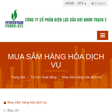
HOSE : NT2
English
MUA SẮM HÀNG HÓA DỊCH
VỤ
Trang chủ
Tin tức hoạt động
Mua sắm hàng hóa dịch vụ
Mua sắm hàng hóa dịch vụ
Báo chí