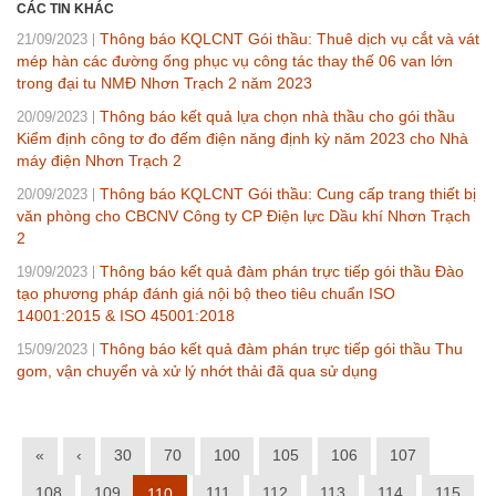
CÁC TIN KHÁC
Thông báo KQLCNT Gói thầu: Thuê dịch vụ cắt và vát
21/09/2023
mép hàn các đường ống phục vụ công tác thay thế 06 van lớn
trong đại tu NMĐ Nhơn Trạch 2 năm 2023
Thông báo kết quả lựa chọn nhà thầu cho gói thầu
20/09/2023
Kiểm định công tơ đo đếm điện năng định kỳ năm 2023 cho Nhà
máy điện Nhơn Trạch 2
Thông báo KQLCNT Gói thầu: Cung cấp trang thiết bị
20/09/2023
văn phòng cho CBCNV Công ty CP Điện lực Dầu khí Nhơn Trạch
2
Thông báo kết quả đàm phán trực tiếp gói thầu Đào
19/09/2023
tạo phương pháp đánh giá nội bộ theo tiêu chuẩn ISO
14001:2015 & ISO 45001:2018
Thông báo kết quả đàm phán trực tiếp gói thầu Thu
15/09/2023
gom, vận chuyển và xử lý nhớt thải đã qua sử dụng
«
‹
30
70
100
105
106
107
108
109
111
112
113
114
115
110