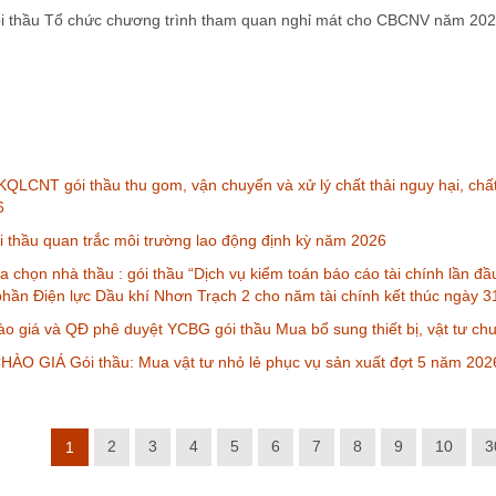
 thầu Tổ chức chương trình tham quan nghỉ mát cho CBCNV năm 20
QLCNT gói thầu thu gom, vận chuyển và xử lý chất thải nguy hại, chấ
6
thầu quan trắc môi trường lao động định kỳ năm 2026
a chọn nhà thầu : gói thầu “Dịch vụ kiểm toán báo cáo tài chính lần đ
phần Điện lực Dầu khí Nhơn Trạch 2 cho năm tài chính kết thúc ngày 
o giá và QĐ phê duyệt YCBG gói thầu Mua bổ sung thiết bị, vật tư ch
ÀO GIÁ Gói thầu: Mua vật tư nhỏ lẻ phục vụ sản xuất đợt 5 năm 202
2
3
4
5
6
7
8
9
10
3
1