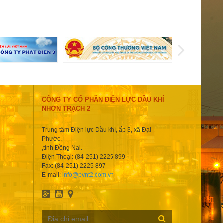
CÔNG TY CỔ PHẦN ĐIỆN LỰC DẦU KHÍ
NHƠN TRẠCH 2
Trung tâm Điện lực Dầu khí, ấp 3, xã Đại
Phước,
,tỉnh Đồng Nai.
Điện Thoại: (84-251) 2225 899
Fax: (84-251) 2225 897
E-mail:
info@pvnt2.com.vn