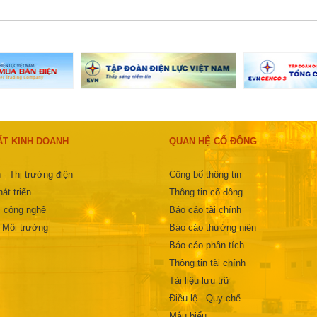
ẤT KINH DOANH
QUAN HỆ CỔ ĐÔNG
 - Thị trường điện
Công bố thông tin
át triển
Thông tin cổ đông
 công nghệ
Báo cáo tài chính
- Môi trường
Báo cáo thường niên
Báo cáo phân tích
Thông tin tài chính
Tài liệu lưu trữ
Điều lệ - Quy chế
Mẫu biểu