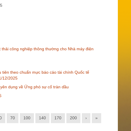
25
t thải công nghiệp thông thường cho Nhà máy điện
ầu tiên theo chuẩn mực báo cáo tài chính Quốc tế
31/12/2025
uyên dụng về Ứng phó sự cố tràn dầu
6
0
70
100
140
170
200
›
»