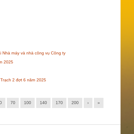
ại Nhà máy và nhà công vụ Công ty
ăm 2025
 Trạch 2 đợt 6 năm 2025
0
70
100
140
170
200
›
»