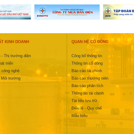
ẤT KINH DOANH
QUAN HỆ CỔ ĐÔNG
 - Thị trường điện
Công bố thông tin
át triển
Thông tin cổ đông
 công nghệ
Báo cáo tài chính
- Môi trường
Báo cáo thường niên
Báo cáo phân tích
Thông tin tài chính
Tài liệu lưu trữ
Điều lệ - Quy chế
Mẫu biểu