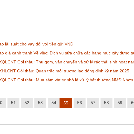
o lãi suất cho vay đối với tiền gửi VNĐ
o giá cạnh tranh Về việc: Dịch vụ sửa chữa các hạng mục xây dựng t
QLCNT Gói thầu: Thu gom, vận chuyển và xử lý rác thải sinh hoạt n
KHLCNT Gói thầu: Quan trắc môi trường lao động định kỳ năm 2025
KQLCNT Gói thầu: Mua sắm vật tư nhỏ lẻ xử lý bất thường NMĐ Nhơn
0
51
52
53
54
56
57
58
59
6
55