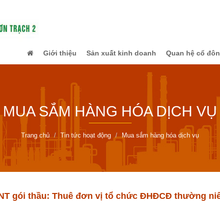
Giới thiệu
Sản xuất kinh doanh
Quan hệ cổ đô
MUA SẮM HÀNG HÓA DỊCH VỤ
Trang chủ
Tin tức hoạt động
Mua sắm hàng hóa dịch vụ
T gói thầu: Thuê đơn vị tổ chức ĐHĐCĐ thường ni