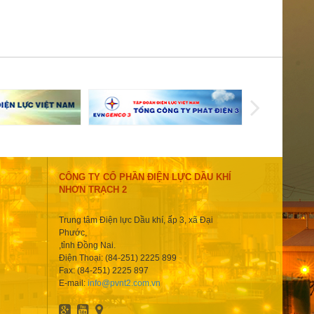
CÔNG TY CỔ PHẦN ĐIỆN LỰC DẦU KHÍ
NHƠN TRẠCH 2
Trung tâm Điện lực Dầu khí, ấp 3, xã Đại
Phước,
,tỉnh Đồng Nai.
Điện Thoại: (84-251) 2225 899
Fax: (84-251) 2225 897
E-mail:
info@pvnt2.com.vn