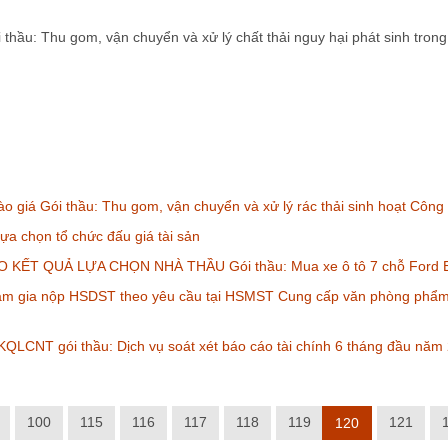
hầu: Thu gom, vận chuyển và xử lý chất thải nguy hại phát sinh tron
o giá Gói thầu: Thu gom, vận chuyển và xử lý rác thải sinh hoạt Côn
ựa chọn tổ chức đấu giá tài sản
KẾT QUẢ LỰA CHỌN NHÀ THẦU Gói thầu: Mua xe ô tô 7 chỗ Ford Eve
am gia nộp HSDST theo yêu cầu tại HSMST Cung cấp văn phòng phẩm,
QLCNT gói thầu: Dịch vụ soát xét báo cáo tài chính 6 tháng đầu năm
100
115
116
117
118
119
121
120