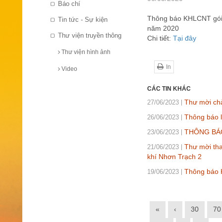
Báo chí
Thông báo KHLCNT gói t
Tin tức - Sự kiện
năm 2020
Thư viện truyền thông
Chi tiết:
Tại đây
Thư viện hình ảnh
In
Video
CÁC TIN KHÁC
Thư mời chà
27/06/2023
Thông báo l
26/06/2023
THÔNG BÁO 
23/06/2023
Thư mời th
21/06/2023
khí Nhơn Trạch 2
Thông báo K
19/06/2023
«
‹
30
70