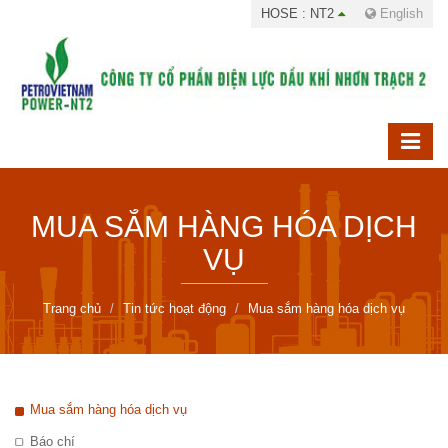
HOSE : NT2
English
MUA SẮM HÀNG HÓA DỊCH
VỤ
Trang chủ
Tin tức hoạt động
Mua sắm hàng hóa dịch vụ
Mua sắm hàng hóa dịch vụ
Báo chí