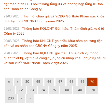
đặt màn hình LED hội trường tầng 03 và phòng họp tầng 01 tòa
nhà Hành chính Công ty
Thư mời chào giá và YCBG Gói thầu Khám sức khỏe
21/03/2025
định kỳ cho CBCNV Công ty năm 2025
Thông báo KQLCNT Gói thầu: Thẩm định giá xe ô tô
21/03/2025
Công ty 2025
Thông báo KHLCNT gói thầu Mua sắm phương tiện
20/03/2025
bảo vệ cá nhân cho CBCNV Công ty năm 2025
Thông báo KQLCNT gói thầu Thuê dịch vụ thông
20/03/2025
quan thiết bị, vật tư và công cụ dụng cụ nhập khẩu phục vụ tiểu tu
và sản xuất NMĐ Nhơn Trạch 2 đợt 2025
«
‹
30
65
66
67
68
69
70
71
72
73
74
75
100
140
170
200
›
»