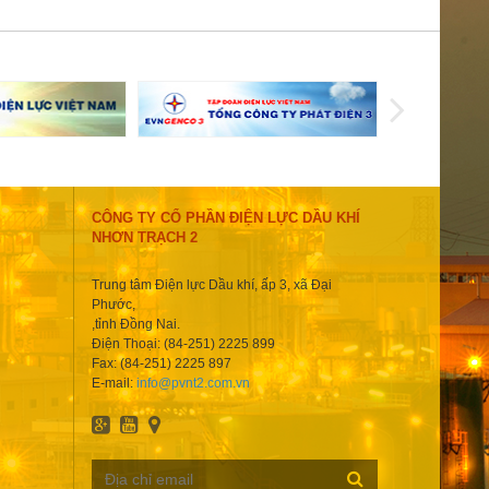
CÔNG TY CỔ PHẦN ĐIỆN LỰC DẦU KHÍ
NHƠN TRẠCH 2
Trung tâm Điện lực Dầu khí, ấp 3, xã Đại
Phước,
,tỉnh Đồng Nai.
Điện Thoại: (84-251) 2225 899
Fax: (84-251) 2225 897
E-mail:
info@pvnt2.com.vn