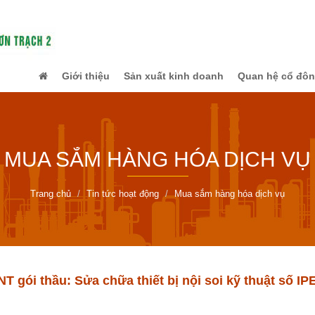
Giới thiệu
Sản xuất kinh doanh
Quan hệ cổ đô
MUA SẮM HÀNG HÓA DỊCH VỤ
Trang chủ
Tin tức hoạt động
Mua sắm hàng hóa dịch vụ
 gói thầu: Sửa chữa thiết bị nội soi kỹ thuật số I