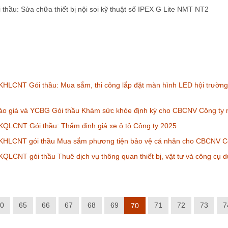
hầu: Sửa chữa thiết bị nội soi kỹ thuật số IPEX G Lite NMT NT2
HLCNT Gói thầu: Mua sắm, thi công lắp đặt màn hình LED hội trường
ào giá và YCBG Gói thầu Khám sức khỏe định kỳ cho CBCNV Công ty
KQLCNT Gói thầu: Thẩm định giá xe ô tô Công ty 2025
KHLCNT gói thầu Mua sắm phương tiện bảo vệ cá nhân cho CBCNV C
QLCNT gói thầu Thuê dịch vụ thông quan thiết bị, vật tư và công cụ 
0
65
66
67
68
69
71
72
73
7
70