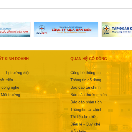
ẤT KINH DOANH
QUAN HỆ CỔ ĐÔNG
 - Thị trường điện
Công bố thông tin
át triển
Thông tin cổ đông
 công nghệ
Báo cáo tài chính
- Môi trường
Báo cáo thường niên
Báo cáo phân tích
Thông tin tài chính
Tài liệu lưu trữ
Điều lệ - Quy chế
Mẫu biểu