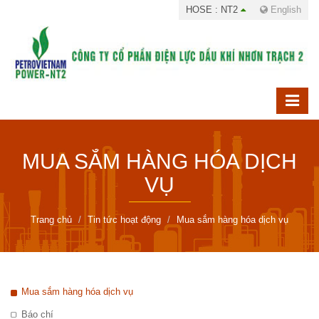
HOSE : NT2
English
MUA SẮM HÀNG HÓA DỊCH
VỤ
Trang chủ
Tin tức hoạt động
Mua sắm hàng hóa dịch vụ
Mua sắm hàng hóa dịch vụ
Báo chí