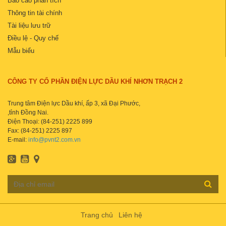
Báo cáo phân tích
Thông tin tài chính
Tài liệu lưu trữ
Điều lệ - Quy chế
Mẫu biểu
CÔNG TY CỔ PHẦN ĐIỆN LỰC DẦU KHÍ NHƠN TRẠCH 2
Trung tâm Điện lực Dầu khí, ấp 3, xã Đại Phước,
,tỉnh Đồng Nai.
Điện Thoại: (84-251) 2225 899
Fax: (84-251) 2225 897
E-mail:
info@pvnt2.com.vn
Trang chủ
Liên hệ