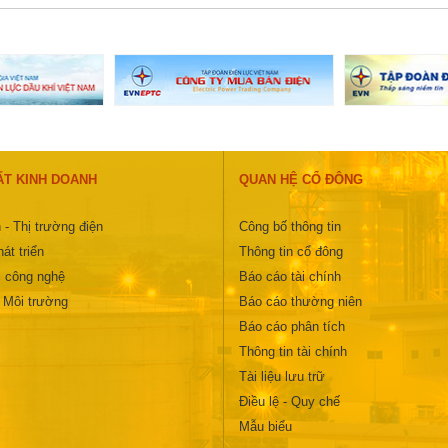
ẤT KINH DOANH
QUAN HỆ CỔ ĐÔNG
 - Thị trường điện
Công bố thông tin
át triển
Thông tin cổ đông
 công nghệ
Báo cáo tài chính
- Môi trường
Báo cáo thường niên
Báo cáo phân tích
Thông tin tài chính
Tài liệu lưu trữ
Điều lệ - Quy chế
Mẫu biểu