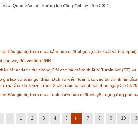
thầu: Quan trắc môi trường lao động định kỳ năm 2021
ời Báo giá dự toán mua sắm hóa chất phục vụ sản xuất và thử nghiệ
ất cho vay đối với tiền VNĐ
 thầu Mua vật tư dự phòng C&I cho hệ thống thiết bị Turbin hơi (ST) và
 giá lập dự toán gói thầu: Dịch vụ kiểm toán báo cáo tài chính lần đầ
ện lực Dầu khí Nhơn Trạch 2 cho năm tài chính kết thúc ngày 31/12/2
mời Báo giá dự toán mua Tank chứa hóa chất chuyên dụng ứng phó sự
«
‹
1
2
3
4
5
7
8
9
10
3
6