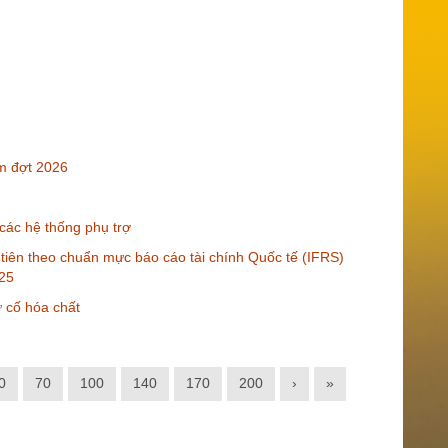
m đợt 2026
 các hệ thống phụ trợ
u tiên theo chuẩn mực báo cáo tài chính Quốc tế (IFRS)
025
 cố hóa chất
0
70
100
140
170
200
›
»