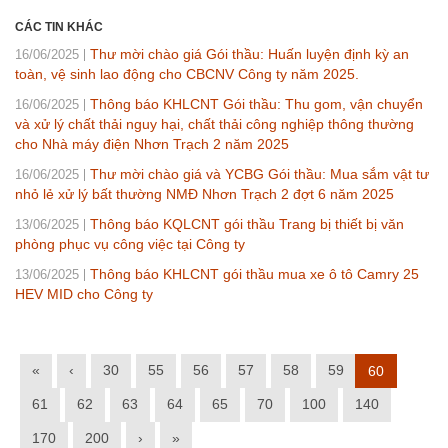
CÁC TIN KHÁC
Thư mời chào giá Gói thầu: Huấn luyện định kỳ an
16/06/2025
toàn, vệ sinh lao động cho CBCNV Công ty năm 2025.
Thông báo KHLCNT Gói thầu: Thu gom, vận chuyển
16/06/2025
và xử lý chất thải nguy hại, chất thải công nghiệp thông thường
cho Nhà máy điện Nhơn Trạch 2 năm 2025
Thư mời chào giá và YCBG Gói thầu: Mua sắm vật tư
16/06/2025
nhỏ lẻ xử lý bất thường NMĐ Nhơn Trạch 2 đợt 6 năm 2025
Thông báo KQLCNT gói thầu Trang bị thiết bị văn
13/06/2025
phòng phục vụ công việc tại Công ty
Thông báo KHLCNT gói thầu mua xe ô tô Camry 25
13/06/2025
HEV MID cho Công ty
«
‹
30
55
56
57
58
59
60
61
62
63
64
65
70
100
140
170
200
›
»