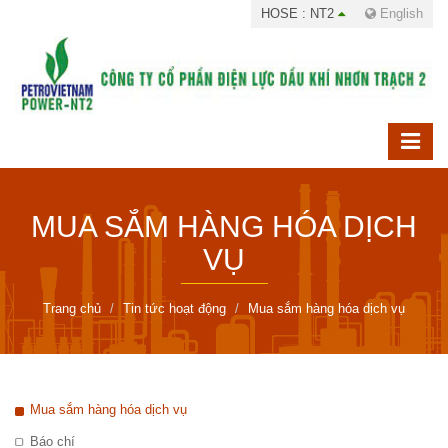
HOSE : NT2
English
MUA SẮM HÀNG HÓA DỊCH
VỤ
Trang chủ
Tin tức hoạt động
Mua sắm hàng hóa dịch vụ
Mua sắm hàng hóa dịch vụ
Báo chí