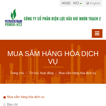
HOSE : NT2
English
MUA SẮM HÀNG HÓA DỊCH
VỤ
Trang chủ
Tin tức hoạt động
Mua sắm hàng hóa dịch vụ
Mua sắm hàng hóa dịch vụ
Báo chí