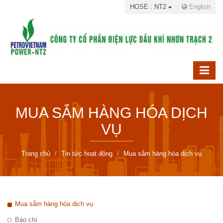
HOSE : NT2
English
MUA SẮM HÀNG HÓA DỊCH
VỤ
Trang chủ
Tin tức hoạt động
Mua sắm hàng hóa dịch vụ
Mua sắm hàng hóa dịch vụ
Báo chí