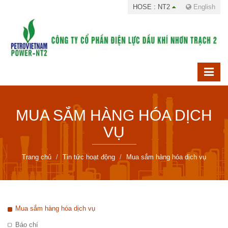
HOSE : NT2
English
MUA SẮM HÀNG HÓA DỊCH
VỤ
Trang chủ
Tin tức hoạt động
Mua sắm hàng hóa dịch vụ
Mua sắm hàng hóa dịch vụ
Báo chí