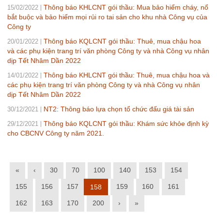
Thông báo KHLCNT gói thầu: Mua bảo hiểm cháy, nổ
15/02/2022
bắt buộc và bảo hiểm mọi rủi ro tai sản cho khu nhà Công vụ của
Công ty
Thông báo KQLCNT gói thầu: Thuê, mua chậu hoa
20/01/2022
và các phụ kiện trang trí văn phòng Công ty và nhà Công vụ nhân
dịp Tết Nhâm Dần 2022
Thông báo KHLCNT gói thầu: Thuê, mua chậu hoa và
14/01/2022
các phụ kiện trang trí văn phòng Công ty và nhà Công vụ nhân
dịp Tết Nhâm Dần 2022
NT2: Thông báo lựa chọn tổ chức đấu giá tài sản
30/12/2021
Thông báo KQLCNT gói thầu: Khám sức khỏe định kỳ
29/12/2021
cho CBCNV Công ty năm 2021.
«
‹
30
70
100
140
153
154
155
156
157
159
160
161
158
162
163
170
200
›
»