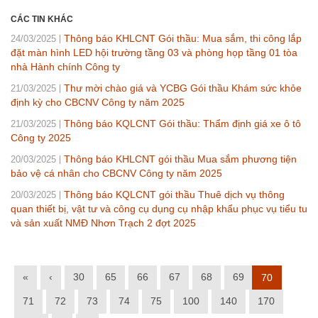
CÁC TIN KHÁC
Thông báo KHLCNT Gói thầu: Mua sắm, thi công lắp
24/03/2025
đặt màn hình LED hội trường tầng 03 và phòng họp tầng 01 tòa
nhà Hành chính Công ty
Thư mời chào giá và YCBG Gói thầu Khám sức khỏe
21/03/2025
định kỳ cho CBCNV Công ty năm 2025
Thông báo KQLCNT Gói thầu: Thẩm định giá xe ô tô
21/03/2025
Công ty 2025
Thông báo KHLCNT gói thầu Mua sắm phương tiện
20/03/2025
bảo vệ cá nhân cho CBCNV Công ty năm 2025
Thông báo KQLCNT gói thầu Thuê dịch vụ thông
20/03/2025
quan thiết bị, vật tư và công cụ dụng cụ nhập khẩu phục vụ tiểu tu
và sản xuất NMĐ Nhơn Trạch 2 đợt 2025
«
‹
30
65
66
67
68
69
70
71
72
73
74
75
100
140
170