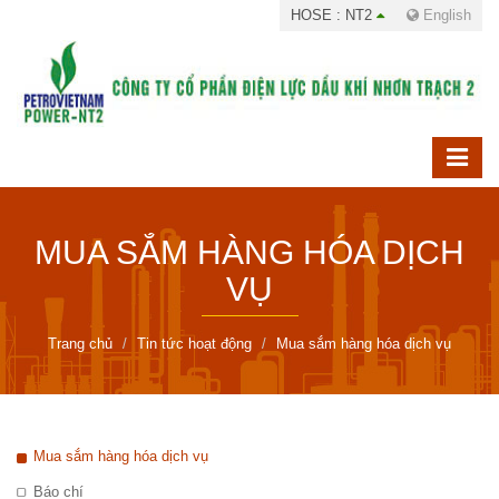
HOSE : NT2
English
MUA SẮM HÀNG HÓA DỊCH
VỤ
Trang chủ
Tin tức hoạt động
Mua sắm hàng hóa dịch vụ
Mua sắm hàng hóa dịch vụ
Báo chí