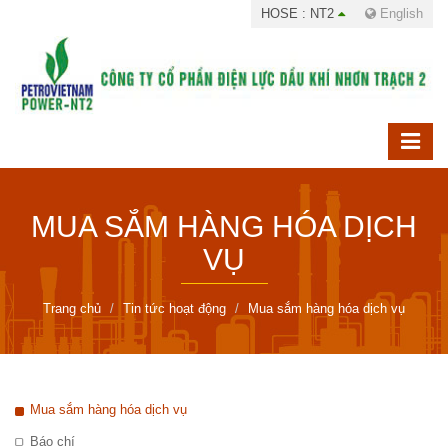
HOSE : NT2
English
MUA SẮM HÀNG HÓA DỊCH
VỤ
Trang chủ
Tin tức hoạt động
Mua sắm hàng hóa dịch vụ
Mua sắm hàng hóa dịch vụ
Báo chí