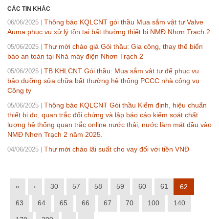
CÁC TIN KHÁC
Thông báo KQLCNT gói thầu Mua sắm vật tư Valve
06/06/2025
Auma phục vụ xử lý tồn tại bất thường thiết bị NMĐ Nhơn Trạch 2
Thư mời chào giá Gói thầu: Gia công, thay thế biển
05/06/2025
báo an toàn tại Nhà máy điện Nhơn Trạch 2
TB KHLCNT Gói thầu: Mua sắm vật tư để phục vụ
05/06/2025
bảo dưỡng sửa chữa bất thường hệ thống PCCC nhà công vụ
Công ty
Thông báo KQLCNT Gói thầu Kiểm định, hiệu chuẩn
05/06/2025
thiết bị đo, quan trắc đối chứng và lập báo cáo kiểm soát chất
lượng hệ thống quan trắc online nước thải, nước làm mát đầu vào
NMĐ Nhơn Trạch 2 năm 2025.
Thư mời chào lãi suất cho vay đối với tiền VNĐ
04/06/2025
«
‹
30
57
58
59
60
61
62
63
64
65
66
67
70
100
140