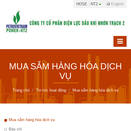
HOSE : NT2
English
MUA SẮM HÀNG HÓA DỊCH
VỤ
Trang chủ
Tin tức hoạt động
Mua sắm hàng hóa dịch vụ
Mua sắm hàng hóa dịch vụ
Báo chí