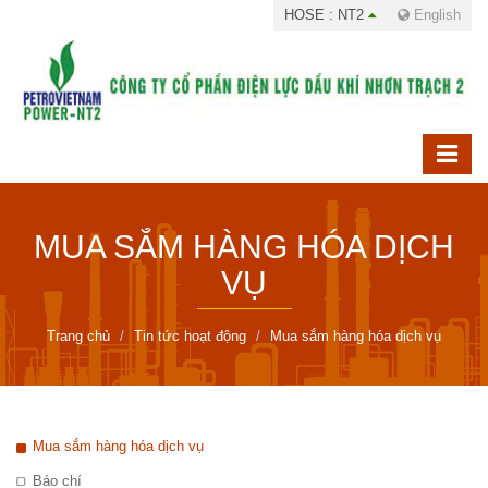
HOSE : NT2
English
MUA SẮM HÀNG HÓA DỊCH
VỤ
Trang chủ
Tin tức hoạt động
Mua sắm hàng hóa dịch vụ
Mua sắm hàng hóa dịch vụ
Báo chí