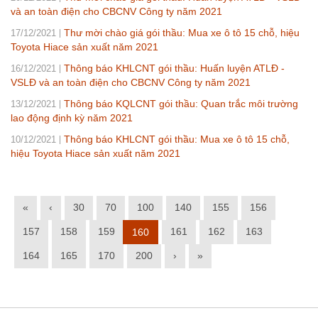
và an toàn điện cho CBCNV Công ty năm 2021
Thư mời chào giá gói thầu: Mua xe ô tô 15 chỗ, hiệu
17/12/2021
Toyota Hiace sản xuất năm 2021
Thông báo KHLCNT gói thầu: Huấn luyện ATLĐ -
16/12/2021
VSLĐ và an toàn điện cho CBCNV Công ty năm 2021
Thông báo KQLCNT gói thầu: Quan trắc môi trường
13/12/2021
lao động định kỳ năm 2021
Thông báo KHLCNT gói thầu: Mua xe ô tô 15 chỗ,
10/12/2021
hiệu Toyota Hiace sản xuất năm 2021
«
‹
30
70
100
140
155
156
157
158
159
161
162
163
160
164
165
170
200
›
»