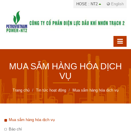
HOSE : NT2
English
MUA SẮM HÀNG HÓA DỊCH
VỤ
Trang chủ
Tin tức hoạt động
Mua sắm hàng hóa dịch vụ
Mua sắm hàng hóa dịch vụ
Báo chí