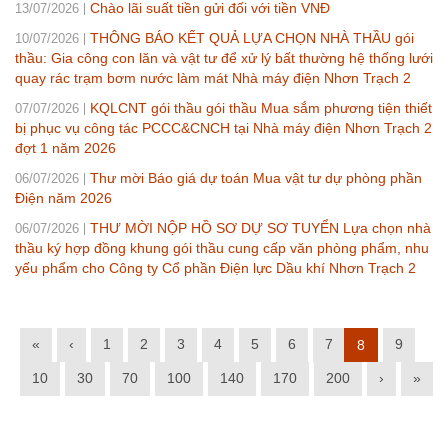
Chào lãi suất tiền gửi đối với tiền VNĐ
13/07/2026
THÔNG BÁO KẾT QUẢ LỰA CHỌN NHÀ THẦU gói
10/07/2026
thầu: Gia công con lăn và vật tư để xử lý bất thường hệ thống lưới
quay rác trạm bơm nước làm mát Nhà máy điện Nhơn Trạch 2
KQLCNT gói thầu gói thầu Mua sắm phương tiện thiết
07/07/2026
bị phục vụ công tác PCCC&CNCH tại Nhà máy điện Nhơn Trạch 2
đợt 1 năm 2026
Thư mời Báo giá dự toán Mua vật tư dự phòng phần
06/07/2026
Điện năm 2026
THƯ MỜI NỘP HỒ SƠ DỰ SƠ TUYỂN Lựa chọn nhà
06/07/2026
thầu ký hợp đồng khung gói thầu cung cấp văn phòng phẩm, nhu
yếu phẩm cho Công ty Cổ phần Điện lực Dầu khí Nhơn Trạch 2
«
‹
1
2
3
4
5
6
7
9
8
10
30
70
100
140
170
200
›
»