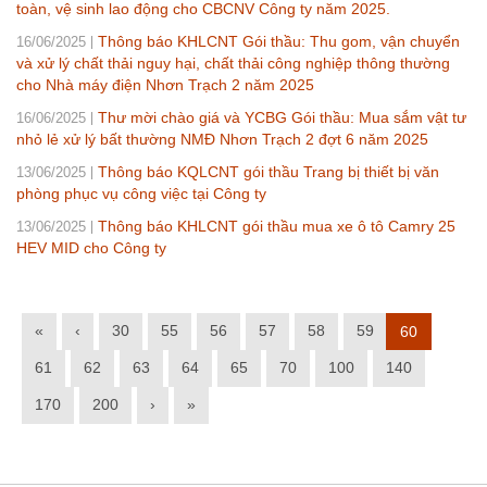
toàn, vệ sinh lao động cho CBCNV Công ty năm 2025.
Thông báo KHLCNT Gói thầu: Thu gom, vận chuyển
16/06/2025
và xử lý chất thải nguy hại, chất thải công nghiệp thông thường
cho Nhà máy điện Nhơn Trạch 2 năm 2025
Thư mời chào giá và YCBG Gói thầu: Mua sắm vật tư
16/06/2025
nhỏ lẻ xử lý bất thường NMĐ Nhơn Trạch 2 đợt 6 năm 2025
Thông báo KQLCNT gói thầu Trang bị thiết bị văn
13/06/2025
phòng phục vụ công việc tại Công ty
Thông báo KHLCNT gói thầu mua xe ô tô Camry 25
13/06/2025
HEV MID cho Công ty
«
‹
30
55
56
57
58
59
60
61
62
63
64
65
70
100
140
170
200
›
»