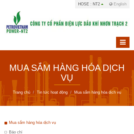
HOSE : NT2
English
MUA SẮM HÀNG HÓA DỊCH
VỤ
Trang chủ
Tin tức hoạt động
Mua sắm hàng hóa dịch vụ
Mua sắm hàng hóa dịch vụ
Báo chí