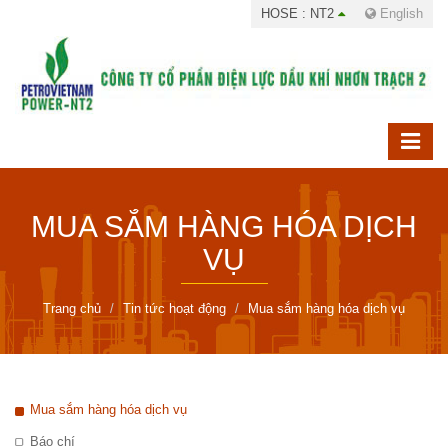
HOSE : NT2
English
MUA SẮM HÀNG HÓA DỊCH
VỤ
Trang chủ
Tin tức hoạt động
Mua sắm hàng hóa dịch vụ
Mua sắm hàng hóa dịch vụ
Báo chí