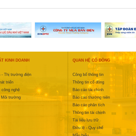
ẤT KINH DOANH
QUAN HỆ CỔ ĐÔNG
 - Thị trường điện
Công bố thông tin
át triển
Thông tin cổ đông
 công nghệ
Báo cáo tài chính
- Môi trường
Báo cáo thường niên
Báo cáo phân tích
Thông tin tài chính
Tài liệu lưu trữ
Điều lệ - Quy chế
Mẫu biểu