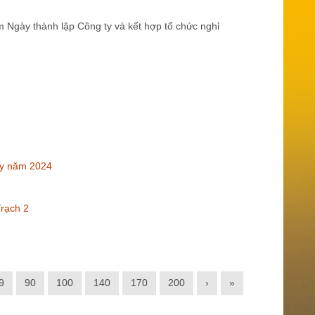
m Ngày thành lập Công ty và kết hợp tổ chức nghỉ
ty năm 2024
Trạch 2
9
90
100
140
170
200
›
»