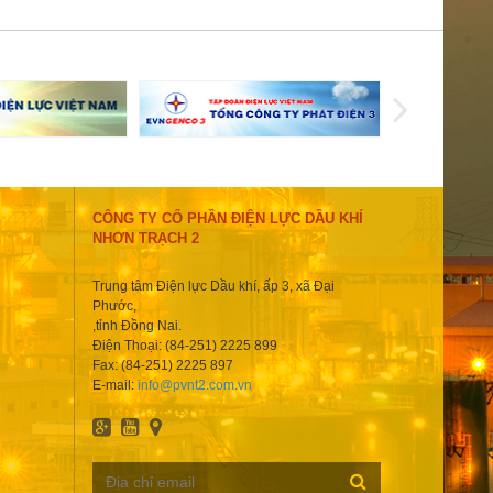
CÔNG TY CỔ PHẦN ĐIỆN LỰC DẦU KHÍ
NHƠN TRẠCH 2
Trung tâm Điện lực Dầu khí, ấp 3, xã Đại
Phước,
,tỉnh Đồng Nai.
Điện Thoại: (84-251) 2225 899
Fax: (84-251) 2225 897
E-mail:
info@pvnt2.com.vn