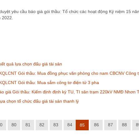
 duyệt yêu cầu báo giá gói thầu: Tổ chức các hoạt động Kỷ niệm 15 nă
 2022.
ết quả lựa chọn đấu giá tài sản
KQLCNT Gói thầu: Mua đồng phục văn phòng cho nam CBCNV Công 
KQLCNT Gói thầu: Mua sắm công tơ điện tử 3 pha
o giá Gói thầu: Kiểm định định kỳ TU, TI sân trạm 220kV NMĐ Nhơn 
ựa chọn tổ chức đấu giá tài sản thanh lý
0
80
81
82
83
84
86
87
88
8
85