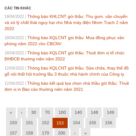
CÁC TIN KHÁC
Thông báo KHLCNT gói thầu: Thu gom, vận chuyển
19/04/2022
và xử lý chất thải nguy hại cho Nhà máy điện Nhơn Trạch 2 năm
2022
Thông báo KQLCNT gói thầu: Mua đồng phục văn
18/04/2022
phòng năm 2022 cho CBCNV
Thông báo KQLCNT gói thầu: Thuê đơn vị tổ chức
18/04/2022
ĐHĐCĐ thường niên năm 2022
Thông báo KQLCNT gói thầu: Sửa chữa, thay thế đồ
12/04/2022
gỗ nội thất hội trường lầu 3 thuộc nhà hành chính của Công ty
Thông báo kết quả lựa chọn nhà thầu gói thầu: Thuê
12/04/2022
đơn vị in Báo cáo thường niên năm 2021
«
‹
30
70
100
140
148
149
150
151
152
154
155
156
153
157
158
170
200
›
»