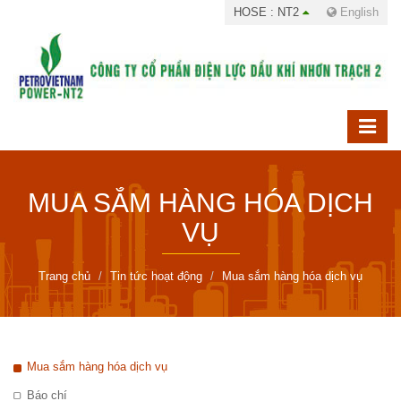
HOSE : NT2
English
MUA SẮM HÀNG HÓA DỊCH
VỤ
Trang chủ
Tin tức hoạt động
Mua sắm hàng hóa dịch vụ
Mua sắm hàng hóa dịch vụ
Báo chí