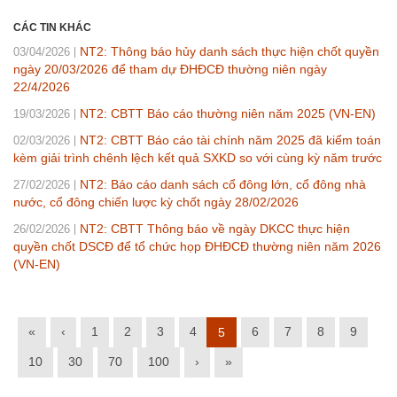
CÁC TIN KHÁC
NT2: Thông báo hủy danh sách thực hiện chốt quyền
03/04/2026
ngày 20/03/2026 để tham dự ĐHĐCĐ thường niên ngày
22/4/2026
NT2: CBTT Báo cáo thường niên năm 2025 (VN-EN)
19/03/2026
NT2: CBTT Báo cáo tài chính năm 2025 đã kiểm toán
02/03/2026
kèm giải trình chênh lệch kết quả SXKD so với cùng kỳ năm trước
NT2: Báo cáo danh sách cổ đông lớn, cổ đông nhà
27/02/2026
nước, cổ đông chiến lược kỳ chốt ngày 28/02/2026
NT2: CBTT Thông báo về ngày DKCC thực hiện
26/02/2026
quyền chốt DSCĐ để tổ chức họp ĐHĐCĐ thường niên năm 2026
(VN-EN)
«
‹
1
2
3
4
6
7
8
9
5
10
30
70
100
›
»