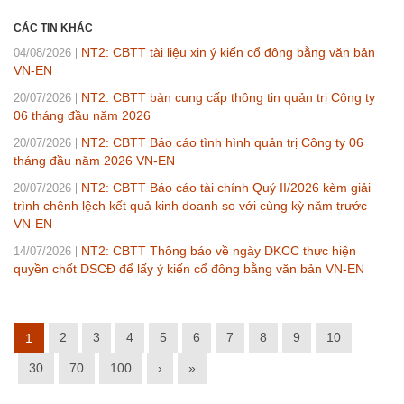
CÁC TIN KHÁC
NT2: CBTT tài liệu xin ý kiến cổ đông bằng văn bản
04/08/2026
VN-EN
NT2: CBTT bản cung cấp thông tin quản trị Công ty
20/07/2026
06 tháng đầu năm 2026
NT2: CBTT Báo cáo tình hình quản trị Công ty 06
20/07/2026
tháng đầu năm 2026 VN-EN
NT2: CBTT Báo cáo tài chính Quý II/2026 kèm giải
20/07/2026
trình chênh lệch kết quả kinh doanh so với cùng kỳ năm trước
VN-EN
NT2: CBTT Thông báo về ngày DKCC thực hiện
14/07/2026
quyền chốt DSCĐ để lấy ý kiến cổ đông bằng văn bản VN-EN
2
3
4
5
6
7
8
9
10
1
30
70
100
›
»