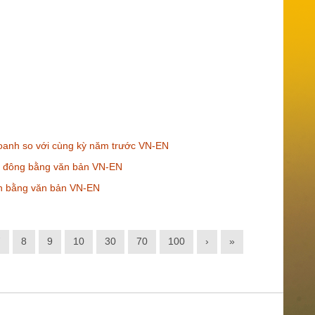
 doanh so với cùng kỳ năm trước VN-EN
ổ đông bằng văn bản VN-EN
ến bằng văn bản VN-EN
7
8
9
10
30
70
100
›
»