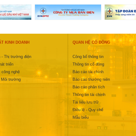
ẤT KINH DOANH
QUAN HỆ CỔ ĐÔNG
 - Thị trường điện
Công bố thông tin
át triển
Thông tin cổ đông
 công nghệ
Báo cáo tài chính
- Môi trường
Báo cáo thường niên
Báo cáo phân tích
Thông tin tài chính
Tài liệu lưu trữ
Điều lệ - Quy chế
Mẫu biểu