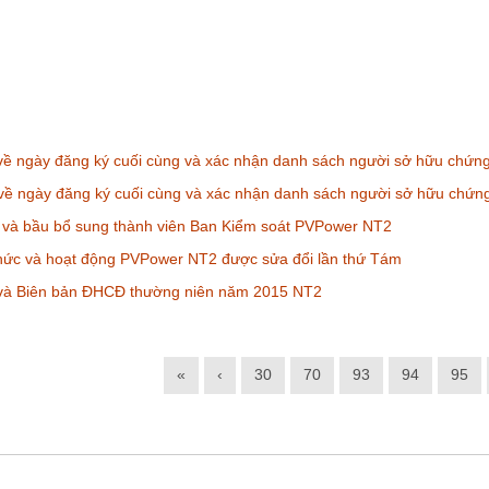
ề ngày đăng ký cuối cùng và xác nhận danh sách người sở hữu chứn
ề ngày đăng ký cuối cùng và xác nhận danh sách người sở hữu chứng
 và bầu bổ sung thành viên Ban Kiểm soát PVPower NT2
chức và hoạt động PVPower NT2 được sửa đổi lần thứ Tám
 và Biên bản ĐHCĐ thường niên năm 2015 NT2
«
‹
30
70
93
94
95