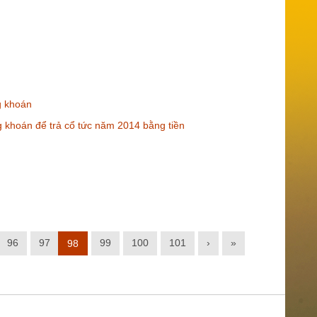
g khoán
 khoán để trả cổ tức năm 2014 bằng tiền
96
97
99
100
101
›
»
98