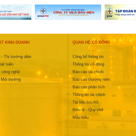
ẤT KINH DOANH
QUAN HỆ CỔ ĐÔNG
 - Thị trường điện
Công bố thông tin
át triển
Thông tin cổ đông
 công nghệ
Báo cáo tài chính
- Môi trường
Báo cáo thường niên
Báo cáo phân tích
Thông tin tài chính
Tài liệu lưu trữ
Điều lệ - Quy chế
Mẫu biểu