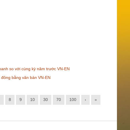
 doanh so với cùng kỳ năm trước VN-EN
ổ đông bằng văn bản VN-EN
7
8
9
10
30
70
100
›
»