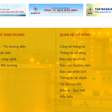
ẤT KINH DOANH
QUAN HỆ CỔ ĐÔNG
 - Thị trường điện
Công bố thông tin
át triển
Thông tin cổ đông
 công nghệ
Báo cáo tài chính
- Môi trường
Báo cáo thường niên
Báo cáo phân tích
Thông tin tài chính
Tài liệu lưu trữ
Điều lệ - Quy chế
Mẫu biểu