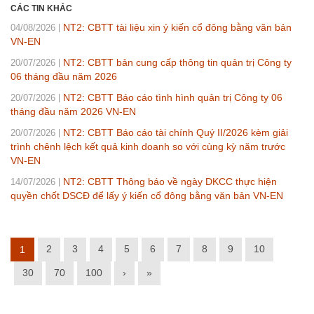
CÁC TIN KHÁC
NT2: CBTT tài liệu xin ý kiến cổ đông bằng văn bản
04/08/2026
VN-EN
NT2: CBTT bản cung cấp thông tin quản trị Công ty
20/07/2026
06 tháng đầu năm 2026
NT2: CBTT Báo cáo tình hình quản trị Công ty 06
20/07/2026
tháng đầu năm 2026 VN-EN
NT2: CBTT Báo cáo tài chính Quý II/2026 kèm giải
20/07/2026
trình chênh lệch kết quả kinh doanh so với cùng kỳ năm trước
VN-EN
NT2: CBTT Thông báo về ngày DKCC thực hiện
14/07/2026
quyền chốt DSCĐ để lấy ý kiến cổ đông bằng văn bản VN-EN
2
3
4
5
6
7
8
9
10
1
30
70
100
›
»