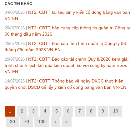
CÁC TIN KHÁC
NT2: CBTT tài liệu xin ý kiến cổ đông bằng văn bản
04/08/2026
VN-EN
NT2: CBTT bản cung cấp thông tin quản trị Công ty
20/07/2026
06 tháng đầu năm 2026
NT2: CBTT Báo cáo tình hình quản trị Công ty 06
20/07/2026
tháng đầu năm 2026 VN-EN
NT2: CBTT Báo cáo tài chính Quý II/2026 kèm giải
20/07/2026
trình chênh lệch kết quả kinh doanh so với cùng kỳ năm trước
VN-EN
NT2: CBTT Thông báo về ngày DKCC thực hiện
14/07/2026
quyền chốt DSCĐ để lấy ý kiến cổ đông bằng văn bản VN-EN
2
3
4
5
6
7
8
9
10
1
30
70
100
›
»