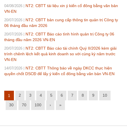
NT2: CBTT tài liệu xin ý kiến cổ đông bằng văn bản
04/08/2026
VN-EN
NT2: CBTT bản cung cấp thông tin quản trị Công ty
20/07/2026
06 tháng đầu năm 2026
NT2: CBTT Báo cáo tình hình quản trị Công ty 06
20/07/2026
tháng đầu năm 2026 VN-EN
NT2: CBTT Báo cáo tài chính Quý II/2026 kèm giải
20/07/2026
trình chênh lệch kết quả kinh doanh so với cùng kỳ năm trước
VN-EN
NT2: CBTT Thông báo về ngày DKCC thực hiện
14/07/2026
quyền chốt DSCĐ để lấy ý kiến cổ đông bằng văn bản VN-EN
2
3
4
5
6
7
8
9
10
1
30
70
100
›
»