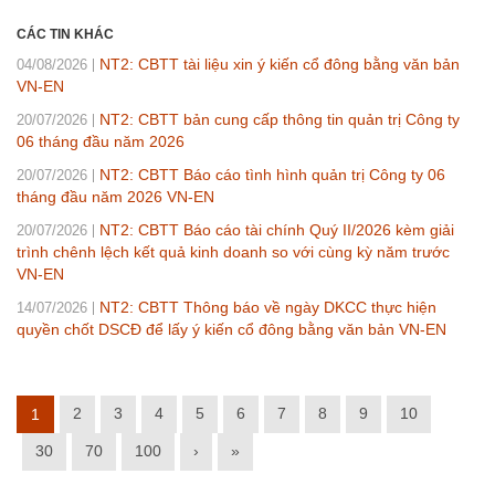
CÁC TIN KHÁC
NT2: CBTT tài liệu xin ý kiến cổ đông bằng văn bản
04/08/2026
VN-EN
NT2: CBTT bản cung cấp thông tin quản trị Công ty
20/07/2026
06 tháng đầu năm 2026
NT2: CBTT Báo cáo tình hình quản trị Công ty 06
20/07/2026
tháng đầu năm 2026 VN-EN
NT2: CBTT Báo cáo tài chính Quý II/2026 kèm giải
20/07/2026
trình chênh lệch kết quả kinh doanh so với cùng kỳ năm trước
VN-EN
NT2: CBTT Thông báo về ngày DKCC thực hiện
14/07/2026
quyền chốt DSCĐ để lấy ý kiến cổ đông bằng văn bản VN-EN
2
3
4
5
6
7
8
9
10
1
30
70
100
›
»