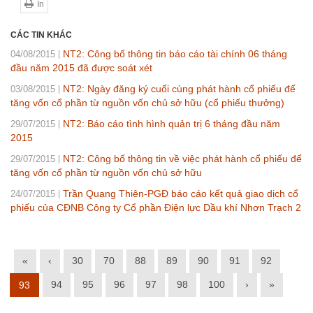
In
CÁC TIN KHÁC
NT2: Công bố thông tin báo cáo tài chính 06 tháng
04/08/2015
đầu năm 2015 đã được soát xét
NT2: Ngày đăng ký cuối cùng phát hành cổ phiếu để
03/08/2015
tăng vốn cổ phần từ nguồn vốn chủ sở hữu (cổ phiếu thưởng)
NT2: Báo cáo tình hình quản trị 6 tháng đầu năm
29/07/2015
2015
NT2: Công bố thông tin về việc phát hành cổ phiếu để
29/07/2015
tăng vốn cổ phần từ nguồn vốn chủ sở hữu
Trần Quang Thiên-PGĐ báo cáo kết quả giao dịch cổ
24/07/2015
phiếu của CĐNB Công ty Cổ phần Điện lực Dầu khí Nhơn Trạch 2
«
‹
30
70
88
89
90
91
92
94
95
96
97
98
100
›
»
93