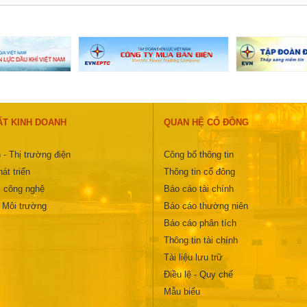
ẤT KINH DOANH
QUAN HỆ CỔ ĐÔNG
 - Thị trường điện
Công bố thông tin
át triển
Thông tin cổ đông
 công nghệ
Báo cáo tài chính
- Môi trường
Báo cáo thường niên
Báo cáo phân tích
Thông tin tài chính
Tài liệu lưu trữ
Điều lệ - Quy chế
Mẫu biểu