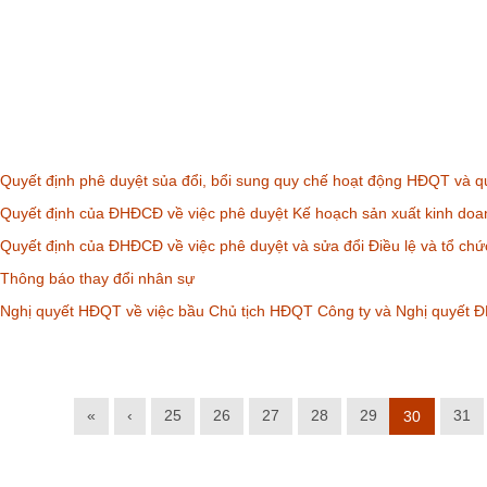
uyết định phê duyệt sủa đổi, bổi sung quy chế hoạt động HĐQT và quy
Quyết định của ĐHĐCĐ về việc phê duyệt Kế hoạch sản xuất kinh do
uyết định của ĐHĐCĐ về việc phê duyệt và sửa đổi Điều lệ và tổ chứ
Thông báo thay đổi nhân sự
Nghị quyết HĐQT về việc bầu Chủ tịch HĐQT Công ty và Nghị quyết 
«
‹
25
26
27
28
29
31
30