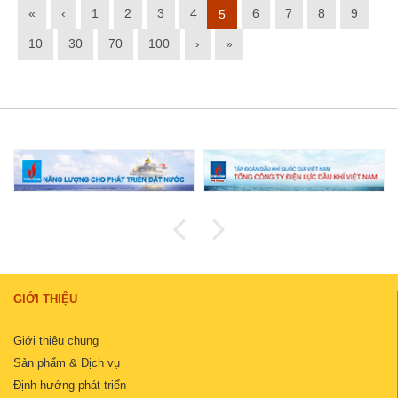
«
‹
1
2
3
4
6
7
8
9
5
10
30
70
100
›
»
GIỚI THIỆU
Giới thiệu chung
Sản phẩm & Dịch vụ
Định hướng phát triển