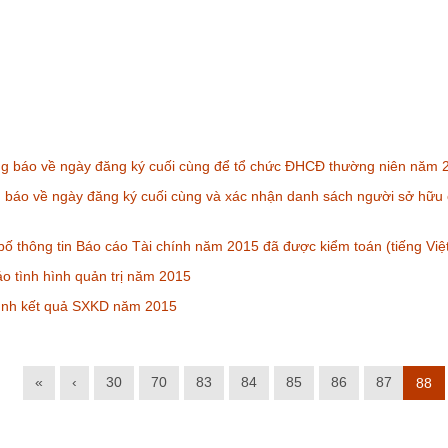
g báo về ngày đăng ký cuối cùng để tổ chức ĐHCĐ thường niên năm 
 báo về ngày đăng ký cuối cùng và xác nhận danh sách người sở hữ
ố thông tin Báo cáo Tài chính năm 2015 đã được kiểm toán (tiếng Việt
o tình hình quản trị năm 2015
rình kết quả SXKD năm 2015
«
‹
30
70
83
84
85
86
87
88