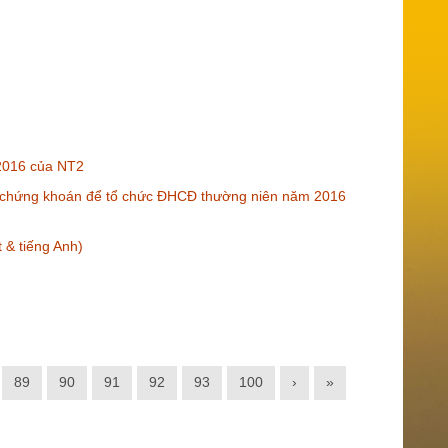
2016 của NT2
u chứng khoán để tổ chức ĐHCĐ thường niên năm 2016
 & tiếng Anh)
89
90
91
92
93
100
›
»