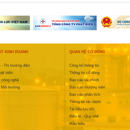
ẤT KINH DOANH
QUAN HỆ CỔ ĐÔNG
 - Thị trường điện
Công bố thông tin
át triển
Thông tin cổ đông
 công nghệ
Báo cáo tài chính
- Môi trường
Báo cáo thường niên
Báo cáo phân tích
Thông tin tài chính
Tài liệu lưu trữ
Điều lệ - Quy chế
Mẫu biểu