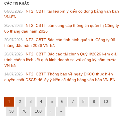
CÁC TIN KHÁC
NT2: CBTT tài liệu xin ý kiến cổ đông bằng văn bản
04/08/2026
VN-EN
NT2: CBTT bản cung cấp thông tin quản trị Công ty
20/07/2026
06 tháng đầu năm 2026
NT2: CBTT Báo cáo tình hình quản trị Công ty 06
20/07/2026
tháng đầu năm 2026 VN-EN
NT2: CBTT Báo cáo tài chính Quý II/2026 kèm giải
20/07/2026
trình chênh lệch kết quả kinh doanh so với cùng kỳ năm trước
VN-EN
NT2: CBTT Thông báo về ngày DKCC thực hiện
14/07/2026
quyền chốt DSCĐ để lấy ý kiến cổ đông bằng văn bản VN-EN
2
3
4
5
6
7
8
9
10
1
30
70
100
›
»