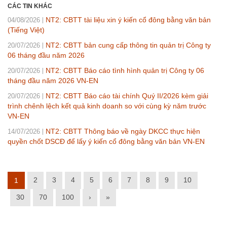
CÁC TIN KHÁC
NT2: CBTT tài liệu xin ý kiến cổ đông bằng văn bản
04/08/2026
(Tiếng Việt)
NT2: CBTT bản cung cấp thông tin quản trị Công ty
20/07/2026
06 tháng đầu năm 2026
NT2: CBTT Báo cáo tình hình quản trị Công ty 06
20/07/2026
tháng đầu năm 2026 VN-EN
NT2: CBTT Báo cáo tài chính Quý II/2026 kèm giải
20/07/2026
trình chênh lệch kết quả kinh doanh so với cùng kỳ năm trước
VN-EN
NT2: CBTT Thông báo về ngày DKCC thực hiện
14/07/2026
quyền chốt DSCĐ để lấy ý kiến cổ đông bằng văn bản VN-EN
2
3
4
5
6
7
8
9
10
1
30
70
100
›
»