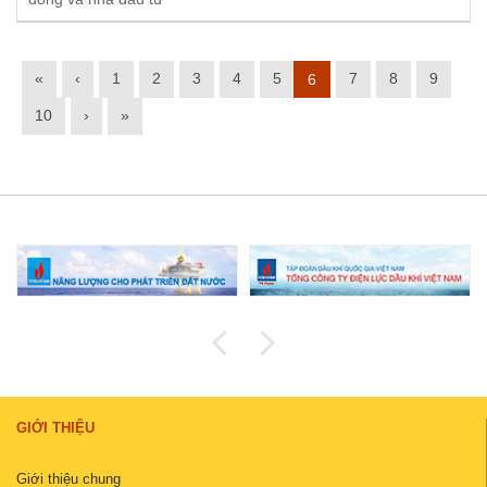
«
‹
1
2
3
4
5
7
8
9
6
10
›
»
GIỚI THIỆU
Giới thiệu chung